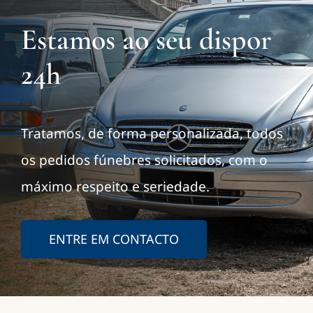
Estamos ao seu dispor
24h
Tratamos, de forma personalizada, todos
os pedidos fúnebres solicitados, com o
máximo respeito e seriedade.
ENTRE EM CONTACTO